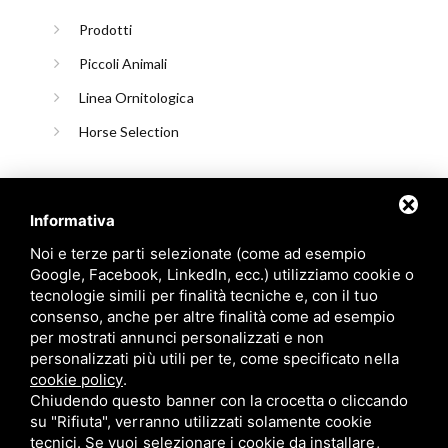
Prodotti
Piccoli Animali
Linea Ornitologica
Horse Selection
Informativa
Noi e terze parti selezionate (come ad esempio
Google, Facebook, LinkedIn, ecc.) utilizziamo cookie o
tecnologie simili per finalità tecniche e, con il tuo
consenso, anche per altre finalità come ad esempio
Candioli srl: P.IVA/C.F. 10358790011 / Sede: Strada Comunale
per mostrati annunci personalizzati e non
di None, 1 - 10092 BEINASCO (TO)
personalizzati più utili per te, come specificato nella
cookie policy
.
Chiudendo questo banner con la crocetta o cliccando
su "Rifiuta", verranno utilizzati solamente cookie
tecnici. Se vuoi selezionare i cookie da installare,
Privacy policy
/
Cookie policy
/
Sitemap
/ Questo sito è protetto da Google