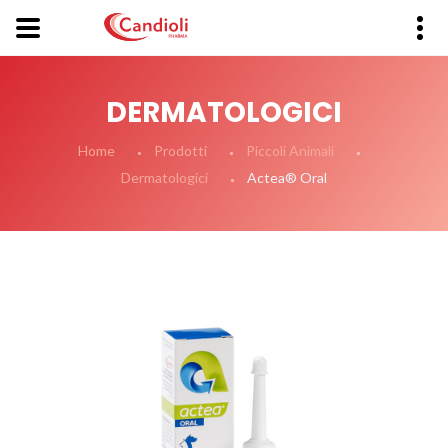
DERMATOLOGICI
Home
Prodotti
Piccoli Animali
Actea® Oral
Dermatologici