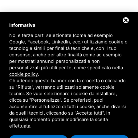
Informativa
Noi e terze parti selezionate (come ad esempio
Google, Facebook, LinkedIn, ecc.) utilizziamo cookie o
tecnologie simili per finalità tecniche e, con il tuo
consenso, anche per altre finalità come ad esempio
Candioli srl: P.IVA/C.F. 10358790011 / Sede: Strada Comunale
per mostrati annunci personalizzati e non
di None, 1 - 10092 BEINASCO (TO)
personalizzati più utili per te, come specificato nella
cookie policy
.
Chiudendo questo banner con la crocetta o cliccando
su "Rifiuta", verranno utilizzati solamente cookie
tecnici. Se vuoi selezionare i cookie da installare,
Privacy policy
/
Cookie policy
/
Sitemap
/ Questo sito è protetto da Google
clicca su "Personalizza". Se preferisci, puoi
reCAPTCHA v3,
Privacy Policy
e
Terms of Service
di Google.
acconsentire all'utilizzo di tutti i cookie, anche diversi
da quelli tecnici, cliccando su "Accetta tutti". In
qualsiasi momento potrai modificare la scelta
effettuata.